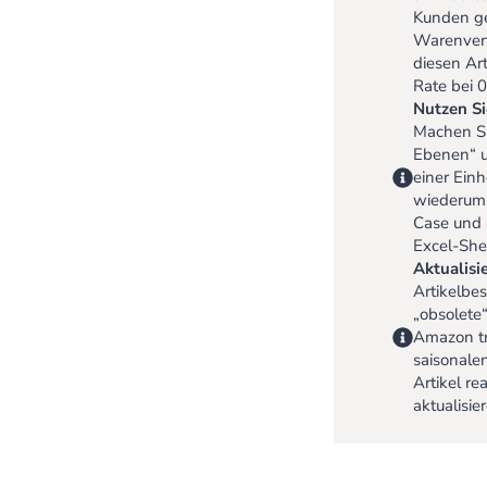
Kunden ge
Warenverf
diesen Ar
Rate bei 0
Nutzen Si
Machen Si
Ebenen“ un
einer Ein
wiederum a
Case und 
Excel-She
Aktualisi
Artikelbe
„obsolete“
Amazon tr
saisonale
Artikel re
aktualisi