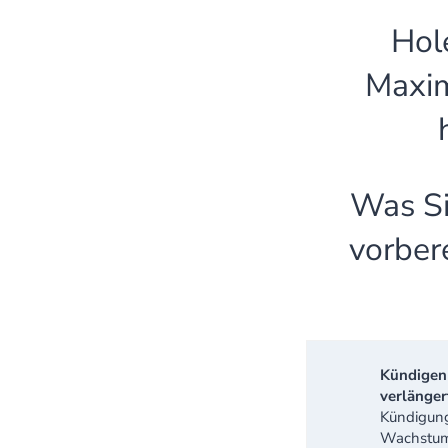
Hol
Maxi
Was Si
vorber
Kündigen 
verlänger
Kündigung
Wachstums