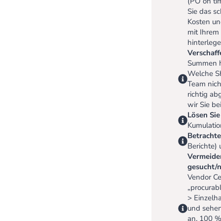
(PO on tim
Sie das s
Kosten un
mit Ihrem
hinterlege
Verschaff
Summen ha
Welche Sh
Team nich
richtig ab
wir Sie be
Lösen Sie
Kumulatio
Betrachte
Berichte) 
Vermeiden
gesucht/
Vendor Ce
„procurab
> Einzelh
und sehen
an. 100 %