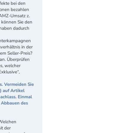
fekte bei den
ionen bezahlen
 AMZ-Umsatz z.
. können Sie den
 haben dadurch
Winterkampagnen
verhältnis in der
em Seller-Preis?
an. Überprüfen
us, welcher
xklusive“,
s. Vermeiden Sie
 auf Artikel
nachlass. Einmal
m Abbauen des
elchen
it der