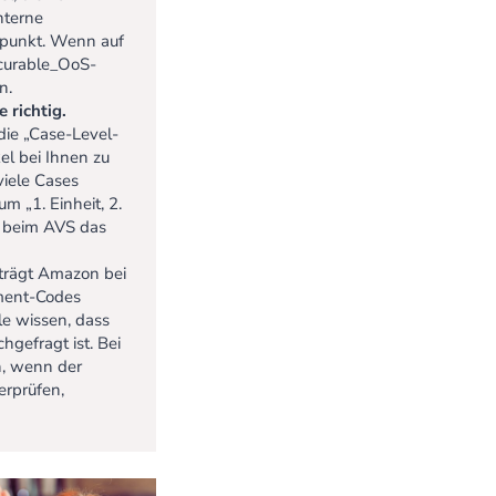
nterne
zpunkt. Wenn auf
ocurable_OoS-
n.
 richtig.
die „Case-Level-
kel bei Ihnen zu
viele Cases
m „1. Einheit, 2.
r beim AVS das
trägt Amazon bei
hment-Codes
lle wissen, dass
gefragt ist. Bei
n, wenn der
erprüfen,