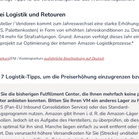
ei Logistik und Retouren
steller / Vendoren kommt zum Jahreswechsel eine starke Erhöhung 
S, Palettenkosten) in Form von erhöhten Jahreskonditionen zu. De
024 mehr für Strafzahlungen. Grund: Amazon verfolgt dieses Jahr ei
projekt zur Optimierung der internen Amazon-Logistikprozesse.*
arkurs
(EN)
/ Kostensparkurs
ausführliche Beschreibung auf
Deutsch
 7 Logistik-Tipps, um die Preiserhöhung einzugrenzen bz
 Sie die bisherigen Fulfillment Center, die Ihnen mehrfach keine
ster anbieten konnten. Bitten Sie Ihren VM ein anderes Lager zu 
CS (Pan-EU Inbound Consolidation Service) oder das Standard-
ngsprogramm nutzen, Amazon gibt Ihnen i. d. R. die Amazon-Läger v
sollen. Jedoch ist es Aufgabe des Herstellers, zu überprüfen, ob die
h optimal für ihn sind. Manche liegen einfach zu weit entfernt oder 
ert. Das verursacht höhere Versandkosten für Sie (Strecke) und/ode