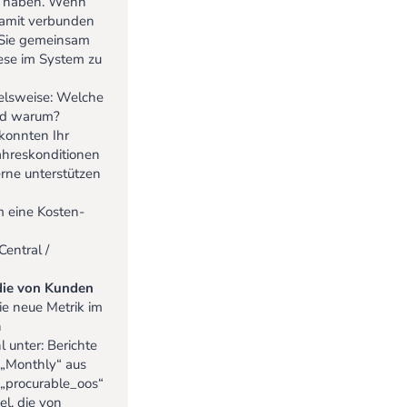
ten haben. Wenn
 damit verbunden
 Sie gemeinsam
ese im System zu
elsweise: Welche
und warum?
konnten Ihr
ahreskonditionen
erne unterstützen
 eine Kosten-
entral /
 die von Kunden
e neue Metrik im
n
 unter: Berichte
 „Monthly“ aus
 „procurable_oos“
l, die von