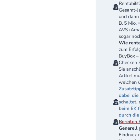
Rentabili
Gesamt-Ja
und dann 
B. 5 Mio.
AVS (Amaz
sogar noc
Wie renta
zum Erfolg
BuyBox – 
Checken S
Sie ansch
Artikel mu
welchen ü
Zusatztip
dabei die
schaltet,
beim EK 
durch die
Bereiten 
Generell 
Eindruck 