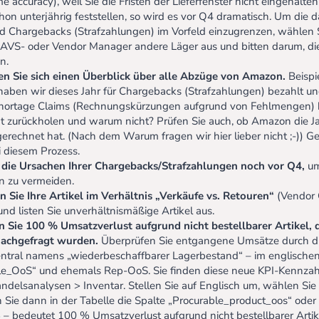
e accuracy), weil Sie die Fristen der Lieferfenster nicht eingehal
chon unterjährig feststellen, so wird es vor Q4 dramatisch. Um die
d Chargebacks (Strafzahlungen) im Vorfeld einzugrenzen, wählen
 AVS- oder Vendor Manager andere Läger aus und bitten darum, di
n.
en Sie sich einen Überblick über alle Abzüge von Amazon.
Beispi
ben wir dieses Jahr für Chargebacks (Strafzahlungen) bezahlt 
ortage Claims (Rechnungskürzungen aufgrund von Fehlmengen) 
t zurückholen und warum nicht? Prüfen Sie auch, ob Amazon die J
gerechnet hat. (Nach dem Warum fragen wir hier lieber nicht ;-)) G
i diesem Prozess.
 die Ursachen Ihrer Chargebacks/Strafzahlungen noch vor Q4,
um
n zu vermeiden.
n Sie Ihre Artikel im Verhältnis „Verkäufe vs. Retouren“
(Vendor C
und listen Sie unverhältnismäßige Artikel aus.
 Sie 100 % Umsatzverlust aufgrund nicht bestellbarer Artikel,
nachgefragt wurden.
Überprüfen Sie entgangene Umsätze durch di
ntral namens „wiederbeschaffbarer Lagerbestand“ – im englische
le_OoS“ und ehemals Rep-OoS. Sie finden diese neue KPI-Kennzahl
andelsanalysen > Inventar. Stellen Sie auf Englisch um, wählen Sie
 Sie dann in der Tabelle die Spalte „Procurable_product_oos“ oder
 – bedeutet 100 % Umsatzverlust aufgrund nicht bestellbarer Artike