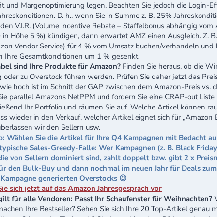
tät und Margenoptimierung legen. Beachten Sie jedoch die Login-Ef
hreskonditionen. D. h., wenn Sie in Summe z. B. 25% Jahreskondit
den V.I.R. (Volume incentive Rebate – Staffelbonus abhängig vom
 = in Höhe 5 %) kündigen, dann erwartet AMZ einen Ausgleich. Z. B
on Vendor Service) für 4 % vom Umsatz buchen/verhandeln und
h Ihre Gesamtkonditionen um 1 % gesenkt.
bel sind Ihre Produkte für Amazon?
Finden Sie heraus, ob die 
 oder zu Overstock führen werden. Prüfen Sie daher jetzt das Preis
wie hoch ist im Schnitt der GAP zwischen dem Amazon-Preis vs. d
ie parallel Amazons NetPPM und fordern Sie eine CRAP-out Liste 
ließend Ihr Portfolio und räumen Sie auf. Welche Artikel können ra
ss wieder in den Verkauf, welcher Artikel eignet sich für „Amazon E
berlassen wir den Sellern usw.
p: Wählen Sie die Artikel für Ihre Q4 Kampagnen mit Bedacht au
 typische Sales-Greedy-Falle: Wer Kampagnen (z. B. Black Friday)
 die von Sellern dominiert sind, zahlt doppelt bzw. gibt 2 x Preis
für den Bulk-Buy und dann nochmal im neuen Jahr für Deals zu
 Kampagne generierten Overstocks 😉
Sie sich jetzt auf das Amazon Jahresgespräch vor
gilt für alle Vendoren: Passt Ihr Schaufenster für Weihnachten?
W
machen Ihre Bestseller? Sehen Sie sich Ihre 20 Top-Artikel genau m