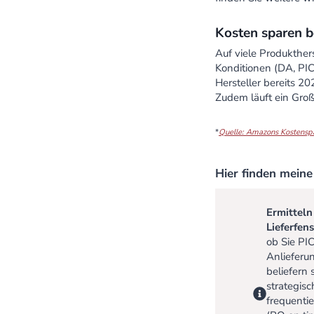
Kosten sparen b
Auf viele Produkther
Konditionen (DA, PIC
Hersteller bereits 2
Zudem läuft ein Groß
*
Quelle: Amazons Kostensp
Hier finden meine
Ermitteln
Lieferfen
ob Sie PI
Anlieferu
beliefern 
strategisc
frequenti