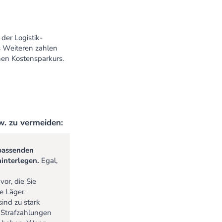
der Logistik-
s Weiteren zahlen
nen Kostensparkurs.
w. zu vermeiden:
 passenden
hinterlegen.
Egal,
or, die Sie
se Läger
sind zu stark
r Strafzahlungen