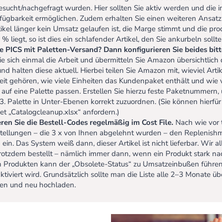
sucht/nachgefragt wurden. Hier sollten Sie aktiv werden und die i
ügbarkeit ermöglichen. Zudem erhalten Sie einen weiteren Ansat
tikel länger kein Umsatz gelaufen ist, die Marge stimmt und die pr
 % liegt, so ist dies ein schlafender Artikel, den Sie ankurbeln sollte
e PICS mit Paletten-Versand? Dann konfigurieren Sie beides bitte
e sich einmal die Arbeit und übermitteln Sie Amazon übersichtlich 
d halten diese aktuell. Hierbei teilen Sie Amazon mit, wieviel Arti
heit gehören, wie viele Einheiten das Kundenpaket enthält und wie 
uf eine Palette passen. Erstellen Sie hierzu feste Paketnummern, u
3. Palette in Unter-Ebenen korrekt zuzuordnen. (Sie können hierfü
et „Catalogcleanup.xlsx“ anfordern.)
eren Sie die Bestell-Codes regelmäßig im Cost File.
Nach wie vor 
stellungen – die 3 x von Ihnen abgelehnt wurden – den Replenis
 ein. Das System weiß dann, dieser Artikel ist nicht lieferbar. Wir a
otzdem bestellt – nämlich immer dann, wenn ein Produkt stark nach
n Produkten kann der „Obsolete-Status“ zu Umsatzeinbußen führe
aktiviert wird. Grundsätzlich sollte man die Liste alle 2–3 Monate üb
eren und neu hochladen.