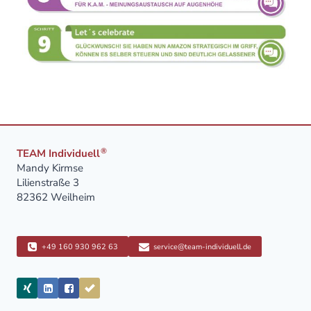
®
TEAM Individuell
Mandy Kirmse
Lilienstraße 3
82362 Weilheim
+49 160 930 962 63
service@team-individuell.de