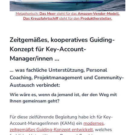
Metaphorisch:
Das Meer
steht für das
Amazon-Vendor-Modell.
Das Kreuzfahrtschiff
steht für den
Produkthersteller.
Zeitgemäßes, kooperatives Guiding-
Konzept
für Key-Account-
Manager/innen …
… was fachliche Unterstützung, Personal
Coaching, Projektmanagement und Community-
Austausch verbindet:
Wie wäre es, wenn da jemand ist, der den Weg mit
Ihnen gemeinsam geht?
Für diese zielführende Begleitung habe ich für Key-
Account-Manager/innen (KAMs) ein
modernes,
zeitgemäßes Guiding-Konzept entwickelt
, welches