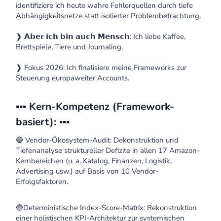
identifiziere ich heute wahre Fehlerquellen durch tiefe
Abhängigkeitsnetze statt isolierter Problembetrachtung.
❱ 𝗔𝗯𝗲𝗿 𝗶𝗰𝗵 𝗯𝗶𝗻 𝗮𝘂𝗰𝗵 𝗠𝗲𝗻𝘀𝗰𝗵: Ich liebe Kaffee,
Brettspiele, Tiere und Journaling.
❱ Fokus 2026: Ich finalisiere meine Frameworks zur
Steuerung europaweiter Accounts.
▪️▪️▪️ Kern-Kompetenz (Framework-
basiert): ▪️▪️▪️
🔵 Vendor-Ökosystem-Audit: Dekonstruktion und
Tiefenanalyse struktureller Defizite in allen 17 Amazon-
Kernbereichen (u. a. Katalog, Finanzen, Logistik,
Advertising usw.) auf Basis von 10 Vendor-
Erfolgsfaktoren.
🔵Deterministische Index-Score-Matrix: Rekonstruktion
einer holistischen KPI-Architektur zur systemischen