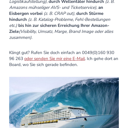
Logistikaufstellung)
,
durch Wellentäler hindurch
(z. B.
Amazons mühseliger AVS- und Ticketservice)
,
an
Eisbergen vorbei
(z. B. CRAP out)
,
durch Stürme
hindurch
(z. B. Katalog-Probleme, Fehl-Bestellungen
etc.)
bis hin zur sicheren Erreichung Ihrer Amazon-
Ziele
(Visibility, Umsatz, Marge, Brand Image oder alles
zusammen)
.
Klingt gut? Rufen Sie doch einfach an 0049(0)160 930
96 263
oder senden Sie mir eine E-Mail
. Ich gehe dort an
Board, wo Sie sich gerade befinden.