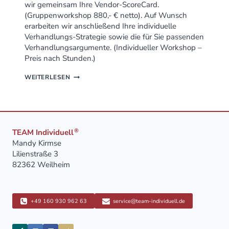
wir gemeinsam Ihre Vendor-ScoreCard.
(Gruppenworkshop 880,- € netto). Auf Wunsch
erarbeiten wir anschließend Ihre individuelle
Verhandlungs-Strategie sowie die für Sie passenden
Verhandlungsargumente. (Individueller Workshop –
Preis nach Stunden.)
SO
WEITERLESEN
FÜHREN
SIE
DAS
AMAZON
JAHRESGESPRÄCH
ZUM
®
TEAM Individuell
ERFOLG
Mandy Kirmse
Lilienstraße 3
82362 Weilheim
+49 160 930 962 63
service@team-individuell.de