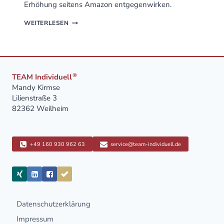
Erhöhung seitens Amazon entgegenwirken.
AMAZON
WEITERLESEN
(VENDOR)
VORBEREITUNGEN
FÜR
Q4
®
TEAM Individuell
Mandy Kirmse
Lilienstraße 3
82362 Weilheim
+49 160 930 962 63
service@team-individuell.de
Datenschutzerklärung
Impressum