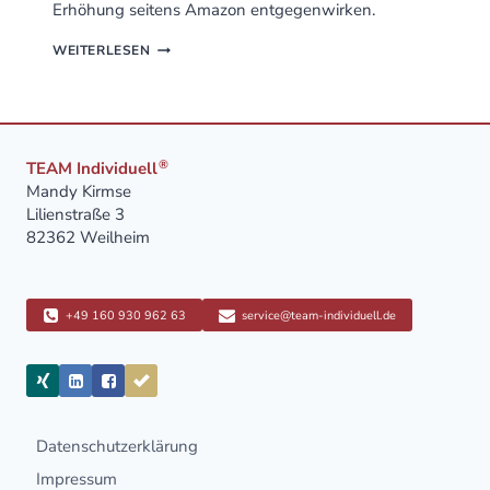
Erhöhung seitens Amazon entgegenwirken.
AMAZON
WEITERLESEN
(VENDOR)
VORBEREITUNGEN
FÜR
Q4
®
TEAM Individuell
Mandy Kirmse
Lilienstraße 3
82362 Weilheim
+49 160 930 962 63
service@team-individuell.de
Datenschutzerklärung
Impressum