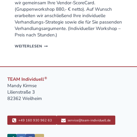
wir gemeinsam Ihre Vendor-ScoreCard.
(Gruppenworkshop 880,- € netto). Auf Wunsch
erarbeiten wir anschließend Ihre individuelle
Verhandlungs-Strategie sowie die für Sie passenden
Verhandlungsargumente. (Individueller Workshop –
Preis nach Stunden.)
SO
WEITERLESEN
FÜHREN
SIE
DAS
AMAZON
JAHRESGESPRÄCH
ZUM
®
TEAM Individuell
ERFOLG
Mandy Kirmse
Lilienstraße 3
82362 Weilheim
+49 160 930 962 63
service@team-individuell.de